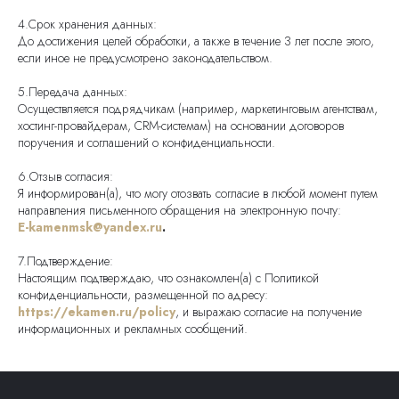
4.Срок хранения данных:
До достижения целей обработки, а также в течение 3 лет после этого,
если иное не предусмотрено законодательством.
5.Передача данных:
Осуществляется подрядчикам (например, маркетинговым агентствам,
хостинг-провайдерам, CRM-системам) на основании договоров
поручения и соглашений о конфиденциальности.
6.Отзыв согласия:
Я информирован(а), что могу отозвать согласие в любой момент путем
направления письменного обращения на электронную почту:
E-kamenmsk@yandex.ru
.
7.Подтверждение:
Настоящим подтверждаю, что ознакомлен(а) с Политикой
конфиденциальности, размещенной по адресу:
https://ekamen.ru/policy
, и выражаю согласие на получение
информационных и рекламных сообщений.